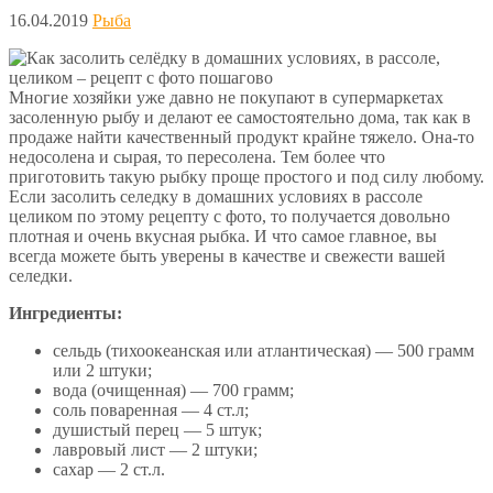
16.04.2019
Рыба
Многие хозяйки уже давно не покупают в супермаркетах
засоленную рыбу и делают ее самостоятельно дома, так как в
продаже найти качественный продукт крайне тяжело. Она-то
недосолена и сырая, то пересолена.
Тем более что
приготовить такую рыбку проще простого и под силу любому.
Если засолить селедку в домашних условиях в рассоле
целиком по этому рецепту с фото, то получается довольно
плотная и очень вкусная рыбка. И что самое главное, вы
всегда можете быть уверены в качестве и свежести вашей
селедки.
Ингредиенты:
сельдь (тихоокеанская или атлантическая) — 500 грамм
или 2 штуки;
вода (очищенная) — 700 грамм;
соль поваренная — 4 ст.л;
душистый перец — 5 штук;
лавровый лист — 2 штуки;
сахар — 2 ст.л.