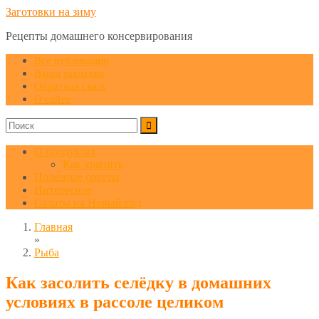
Заготовки на зиму
Рецепты домашнего консервирования
Все публикации
Ваши закладки
Обратная связь
О сайте
О продуктах
Как хранить
Полезные советы
Интересное
Салаты на Новый год
Главная
»
Рыба
Как засолить селёдку в домашних
условиях в рассоле целиком