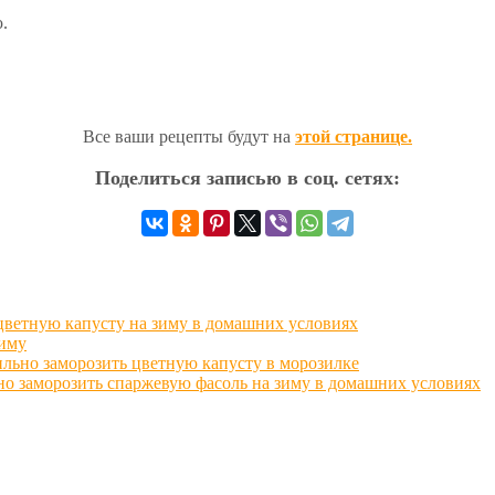
.
Все ваши рецепты будут на
этой странице.
Поделиться записью в соц. сетях:
цветную капусту на зиму в домашних условиях
зиму
ильно заморозить цветную капусту в морозилке
но заморозить спаржевую фасоль на зиму в домашних условиях