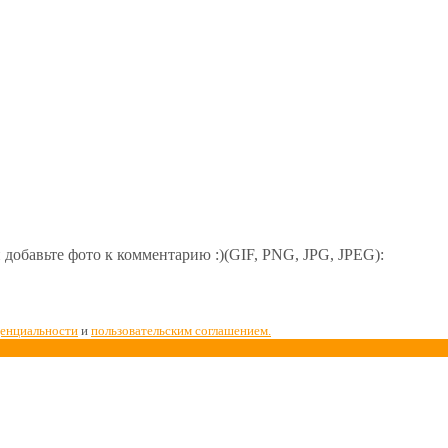
добавьте фото к комментарию :)(GIF, PNG, JPG, JPEG):
денциальности
и
пользовательским соглашением.