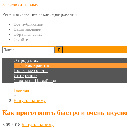
Заготовки на зиму
Рецепты домашнего консервирования
Все публикации
Ваши закладки
Обратная связь
О сайте
О продуктах
Как хранить
Полезные советы
Интересное
Салаты на Новый год
Главная
»
Капуста на зиму
Как приготовить быстро и очень вкусн
3.09.2018
Капуста на зиму