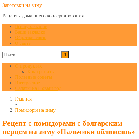
Заготовки на зиму
Рецепты домашнего консервирования
Все публикации
Ваши закладки
Обратная связь
О сайте
О продуктах
Как хранить
Полезные советы
Интересное
Салаты на Новый год
Главная
»
Помидоры на зиму
Рецепт с помидорами с болгарским
перцем на зиму «Пальчики оближешь»