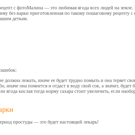
Малина — это любимая ягода всех людей на земле.
 зиму без варки приготовленная по такому пошаговому рецепту 
нашим деткам.
 ошибок:
е должна лежать, иначе ее будет трудно помыть и она теряет сво
, иначе она помнется и отдаст в воду свой сок, а значит, будет
ли ягода кислая тогда норму сахара стоит увеличить, если нао
арки
период простуды — это будет настоящий лекарь!