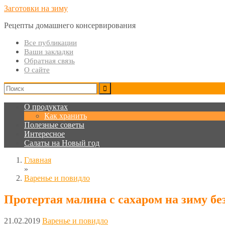
Заготовки на зиму
Рецепты домашнего консервирования
Все публикации
Ваши закладки
Обратная связь
О сайте
О продуктах
Как хранить
Полезные советы
Интересное
Салаты на Новый год
Главная
»
Варенье и повидло
Протертая малина с сахаром на зиму бе
21.02.2019
Варенье и повидло