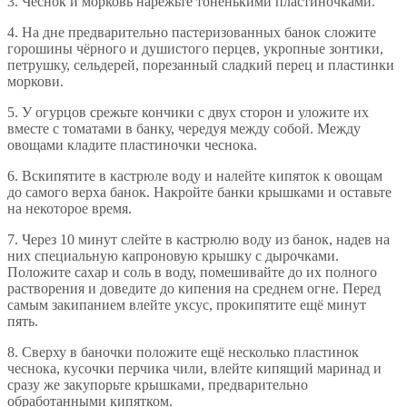
3. Чеснок и морковь нарежьте тоненькими пластиночками.
4. На дне предварительно пастеризованных банок сложите
горошины чёрного и душистого перцев, укропные зонтики,
петрушку, сельдерей, порезанный сладкий перец и пластинки
моркови.
5. У огурцов срежьте кончики с двух сторон и уложите их
вместе с томатами в банку, чередуя между собой. Между
овощами кладите пластиночки чеснока.
6. Вскипятите в кастрюле воду и налейте кипяток к овощам
до самого верха банок. Накройте банки крышками и оставьте
на некоторое время.
7. Через 10 минут слейте в кастрюлю воду из банок, надев на
них специальную капроновую крышку с дырочками.
Положите сахар и соль в воду, помешивайте до их полного
растворения и доведите до кипения на среднем огне. Перед
самым закипанием влейте уксус, прокипятите ещё минут
пять.
8. Сверху в баночки положите ещё несколько пластинок
чеснока, кусочки перчика чили, влейте кипящий маринад и
сразу же закупорьте крышками, предварительно
обработанными кипятком.