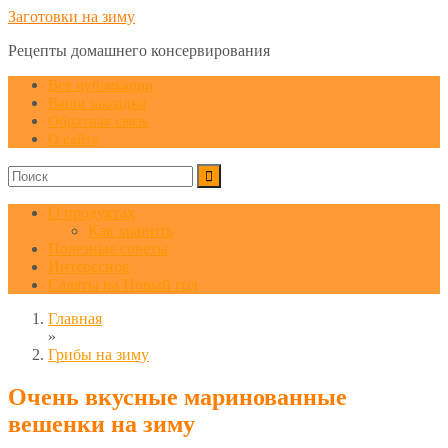
Заготовки на зиму
Рецепты домашнего консервирования
Все публикации
Ваши закладки
Обратная связь
О сайте
О продуктах
Как хранить
Полезные советы
Интересное
Салаты на Новый год
Главная
»
Грибы на зиму
Очень вкусные маринованные
вешенки на зиму