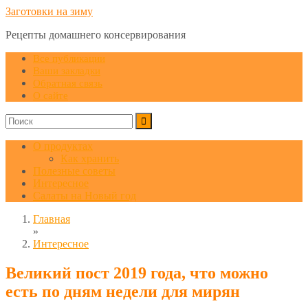
Заготовки на зиму
Рецепты домашнего консервирования
Все публикации
Ваши закладки
Обратная связь
О сайте
О продуктах
Как хранить
Полезные советы
Интересное
Салаты на Новый год
Главная
»
Интересное
Великий пост 2019 года, что можно
есть по дням недели для мирян