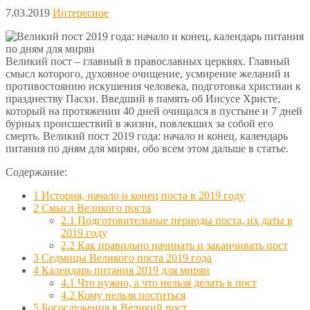
7.03.2019
Интересное
Великий пост – главный в православных церквях. Главный
смысл которого, духовное очищение, усмирение желаний и
противостоянию искушения человека, подготовка христиан к
празднеству Пасхи. Введший в память об Иисусе Христе,
который на протяжении 40 дней очищался в пустыне и 7 дней
бурных происшествий в жизни, повлекших за собой его
смерть. Великий пост 2019 года: начало и конец, календарь
питания по дням для мирян, обо всем этом дальше в статье.
Содержание:
1
История, начало и конец поста в 2019 году
2
Смысл Великого поста
2.1
Подготовительные периоды поста, их даты в
2019 году
2.2
Как правильно начинать и заканчивать пост
3
Седмицы Великого поста 2019 года
4
Календарь питания 2019 для мирян
4.1
Что нужно, а что нельзя делать в пост
4.2
Кому нельзя поститься
5
Богослужения в Великий пост