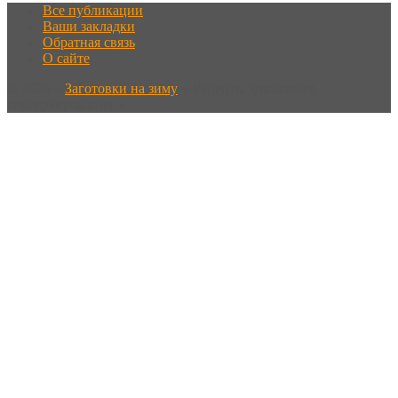
Все публикации
Ваши закладки
Обратная связь
О сайте
©
2026
~
Заготовки на зиму
~ Рецепты домашнего
консервирования ~