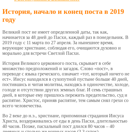
История, начало и конец поста в 2019
году
Великий пост не имеет определенной даты, так как,
начинается за 48 дней до Пасхи, каждый раз в понедельник. В
2019 году с 11 марта по 27 апреля. За нынешнее время,
верующие христиане, соблюдая его, очищаются духовно и
морально для встречи Светлой Пасхи.
История Великого церковного поста, скрывает в себе
множество предположений и загадок. Слово «пост», в
переводе с языка греческого, означает «тот, который ничего не
ест». Иисус находился в сухопутной пустыне больше 40 дней,
постившись и читая молитвы, находясь в одиночестве, холоде,
голоде и отсутствии других земных благ. И семь страшных
дней, в которые ему пришлось пережить предательство, суд и
распятие. Христос, приняв распятие, тем самым снял грехи со
всего человечества.
Во 2 веке до н.э., христиане, припоминая страдания Иисуса
Христа, воздерживались от еды в день Пасхи, длительностью
40 часов. Позже, пасхальный пост длился 80 часов – 40
дневных и столько же ночных часов (3,3 суток).