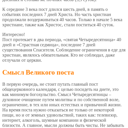
К середине 3 века пост длился шесть дней, в память о
событиях последних 7 дней Христа. Но часть христиан
продолжали воздерживаться 40 часов. Только в начале 5 века
христиане, также как Христос, стали поститься 40 суток.
Интересно!
Пост протекает в два периода, «святая Четыредесятница» 40
дней и «Страстная седмица», последние 7 дней
существования Спасителя. Соблюдение ограничения в еде для
христиан, являлось обязательным. Кто не соблюдал, даже
отлучали от церкви.
Смысл Великого поста
В первую очередь, не стоит путать главный пост
общецерковного календаря, с целью посидеть на диете, это
как минимум богохульство. Смысл Четыредесятницы –
духовное очищение путем молитвы и по собственной воле,
ограничение, в тех или иных естествах и привычной жизни.
На время поста нужно отказаться не только от некоторой
пищи, но и от земных удовольствий, таких как: телевизор,
интернет, алкоголь, шумные компании и физической
близости. А главное, мысли должны быть чисты. Не забывать