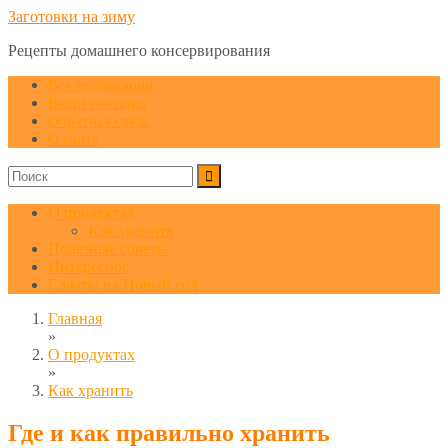
Заготовки на зиму
Рецепты домашнего консервирования
Все публикации
Ваши закладки
Обратная связь
О сайте
О продуктах
Как хранить
Полезные советы
Интересное
Салаты на Новый год
Главная
»
О продуктах
»
Как хранить
Где и как правильно хранить