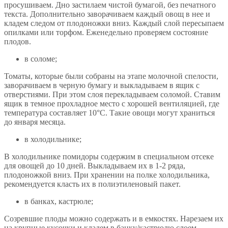
просушиваем. Дно застилаем чистой бумагой, без печатного
текста. Дополнительно заворачиваем каждый овощ в нее и
кладем следом от плодоножки вниз. Каждый слой пересыпаем
опилками или торфом. Еженедельно проверяем состояние
плодов.
в соломе;
Томаты, которые были собраны на этапе молочной спелости,
заворачиваем в черную бумагу и выкладываем в ящик с
отверстиями. При этом слоя перекладываем соломой. Ставим
ящик в темное прохладное место с хорошей вентиляцией, где
температура составляет 10°С. Такие овощи могут храниться
до января месяца.
в холодильнике;
В холодильнике помидоры содержим в специальном отсеке
для овощей до 10 дней. Выкладываем их в 1-2 ряда,
плодоножкой вниз. При хранении на полке холодильника,
рекомендуется класть их в полиэтиленовый пакет.
в банках, кастрюле;
Созревшие плоды можно содержать и в емкостях. Нарезаем их
на крупные кусочки и кладем в банку/кастрюлю слоем