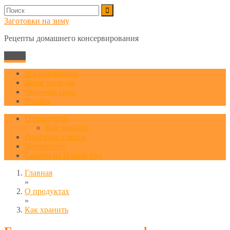
Заготовки на зиму
Рецепты домашнего консервирования
Меню
Все публикации
Ваши закладки
Обратная связь
О сайте
О продуктах
Как хранить
Полезные советы
Интересное
Салаты на Новый год
Главная
»
О продуктах
»
Как хранить