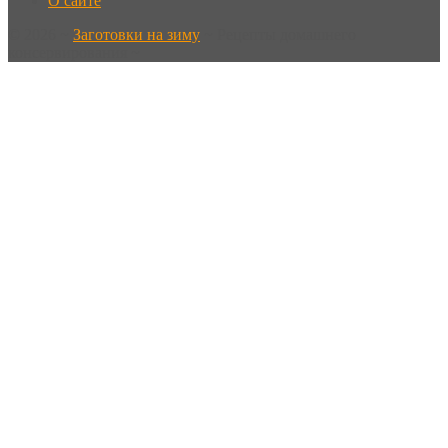
О сайте
©
2026
~
Заготовки на зиму
~ Рецепты домашнего
консервирования ~